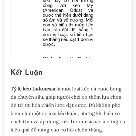
Kết Luận
Tỷ lệ kèo Indonesia
là một loại kèo cá cược bóng
đá chuyên sâu, giúp người chơi có thêm lựa chọn
để tối ưu hóa chiến lược đặt cược. Dù không phổ
biến như một số loại kèo khác, nhưng khi hiểu rõ
cách tính và áp dụng, kèo Indonesia sẽ là công cụ
hiệu quả để nâng cao cơ hội chiến thắng.