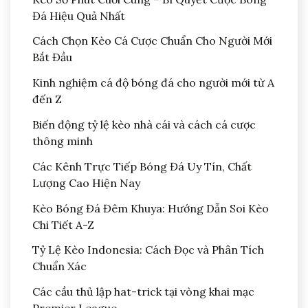
Đá Hiệu Quả Nhất
Cách Chọn Kèo Cá Cược Chuẩn Cho Người Mới
Bắt Đầu
Kinh nghiệm cá độ bóng đá cho người mới từ A
đến Z
Biến động tỷ lệ kèo nhà cái và cách cá cược
thông minh
Các Kênh Trực Tiếp Bóng Đá Uy Tín, Chất
Lượng Cao Hiện Nay
Kèo Bóng Đá Đêm Khuya: Hướng Dẫn Soi Kèo
Chi Tiết A-Z
Tỷ Lệ Kèo Indonesia: Cách Đọc và Phân Tích
Chuẩn Xác
Các cầu thủ lập hat-trick tại vòng khai mạc