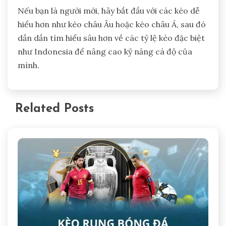
Nếu bạn là người mới, hãy bắt đầu với các kèo dễ
hiểu hơn như kèo châu Âu hoặc kèo châu Á, sau đó
dần dần tìm hiểu sâu hơn về các tỷ lệ kèo đặc biệt
như Indonesia để nâng cao kỹ năng cá độ của
mình.
Related Posts