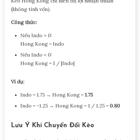
Kèo Hong Kong chỉ hiển thị lợi nhuận thuần
(không tính vốn).
Công thức:
Nếu Indo > 0:
Hong Kong = Indo
Nếu Indo < 0:
Hong Kong = 1 / |Indo|
Ví dụ:
Indo = 1.75 → Hong Kong =
1.75
Indo = -1.25 → Hong Kong = 1 / 1.25 =
0.80
Lưu Ý Khi Chuyển Đổi Kèo