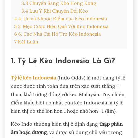
3.3
Chuyển Sang Kèo Hong Kong
3.4
Lưu Ý Khi Chuyển Đổi Kèo
4
4. Ưu và Nhược Điểm của Kèo Indonesia
5
5. Mẹo Cược Hiệu Quả Với Kèo Indonesia
6
6. Các Nhà Cái Hỗ Trợ Kèo Indonesia
7
Kết Luận
1. Tỷ Lệ Kèo Indonesia Là Gì?
Tỷ lệ kèo Indonesia
(Indo Odds) là một dạng tỷ lệ
cược được tính toán dựa trên xác suất thắng –
thua, khá tương đồng với kèo Malaysia. Tuy nhiên,
điểm khác biệt rõ nhất của kèo Indonesia là tỷ lệ
hiển thị có thể lớn hơn 1 hoặc nhỏ hơn -1 (âm).
Kèo Indo thường hiển thị ở định dạng
thập phân
âm hoặc dương
, và được sử dụng chủ yếu trong