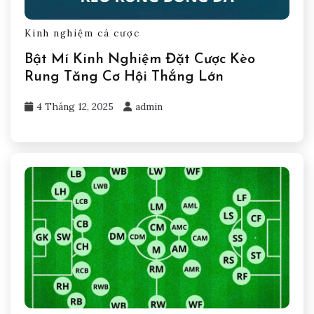
Kinh nghiệm cá cược
Bật Mí Kinh Nghiệm Đặt Cược Kèo
Rung Tăng Cơ Hội Thắng Lớn
4 Tháng 12, 2025
admin