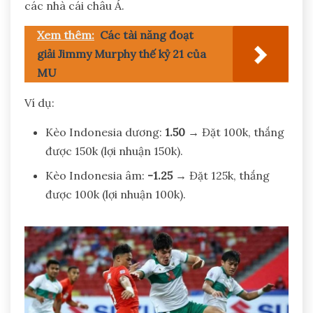
các nhà cái châu Á.
Xem thêm:
Các tài năng đoạt
giải Jimmy Murphy thế kỷ 21 của
MU
Ví dụ:
Kèo Indonesia dương:
1.50
→ Đặt 100k, thắng
được 150k (lợi nhuận 150k).
Kèo Indonesia âm:
-1.25
→ Đặt 125k, thắng
được 100k (lợi nhuận 100k).