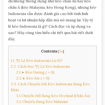
dù không thông dụng như kèo châu Âu hay kèo
châu Á (kèo Malaysia, kèo Hong Kong), nhưng kèo
Indonesia vẫn được đánh giá cao bởi tính linh
hoạt và lợi nhuận hấp dẫn mà nó mang lại. Vậy tỷ
lệ kèo Indonesia là gì? Cách đọc và áp dụng ra
sao? Hãy cùng tìm hiểu chi tiết qua bài viết dưới
đây.
Contents
[
Ẩn
]
1
1. Tỷ Lệ Kèo Indonesia Là Gì?
2
2. Cách Đọc Tỷ Lệ Kèo Indonesia
2.1
➤ Kèo Dương ( > 0):
2.2
➤ Kèo Âm ( < 0):
3
3. Cách Chuyển Đổi Kèo Indonesia Sang Kèo
Khác
3.1
Chuyển Đổi Sang Kèo Decimal (Châu Âu)
3.2
Chuyển Sang Kèo Malaysia