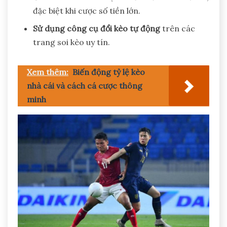
đặc biệt khi cược số tiền lớn.
Sử dụng công cụ đổi kèo tự động
trên các
trang soi kèo uy tín.
Xem thêm:
Biến động tỷ lệ kèo
nhà cái và cách cá cược thông
minh