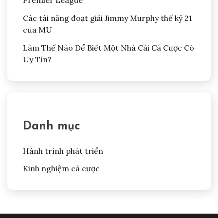
Premier League
Các tài năng đoạt giải Jimmy Murphy thế kỷ 21
của MU
Làm Thế Nào Để Biết Một Nhà Cái Cá Cược Có
Uy Tín?
Danh mục
Hành trình phát triển
Kinh nghiệm cá cược