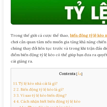
Trong thế giới cá cược thể thao,
biến động tỷ lệ kèo 
chơi cần quan tâm nếu muốn gia tăng khả năng chiến t
chúng thay đổi liên tục trước và trong khi trận đấu di
điểm biến động tỷ lệ kèo có thể giúp bạn đưa ra quy
cái giăng ra.
Contents
[
Ẩn
]
1
1. Tỷ lệ kèo nhà cái là gì?
2
2. Biến động tỷ lệ kèo là gì?
3
3. Vì sao tỷ lệ kèo biến động?
4
4. Cách nhận biết biến động tỷ lệ kèo