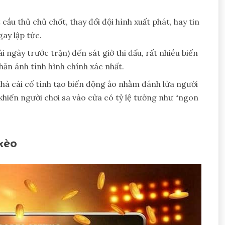
ầu thủ chủ chốt, thay đổi đội hình xuất phát, hay tin
gay lập tức.
ài ngày trước trận) đến sát giờ thi đấu, rất nhiều biến
phản ánh tình hình chính xác nhất.
nhà cái cố tình tạo biến động ảo nhằm đánh lừa người
 khiến người chơi sa vào cửa có tỷ lệ tưởng như “ngon
kèo