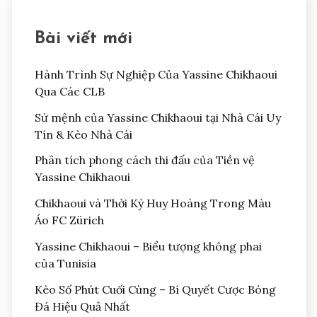
Bài viết mới
Hành Trình Sự Nghiệp Của Yassine Chikhaoui
Qua Các CLB
Sứ mệnh của Yassine Chikhaoui tại Nhà Cái Uy
Tín & Kèo Nhà Cái
Phân tích phong cách thi đấu của Tiền vệ
Yassine Chikhaoui
Chikhaoui và Thời Kỳ Huy Hoàng Trong Màu
Áo FC Zürich
Yassine Chikhaoui – Biểu tượng không phai
của Tunisia
Kèo Số Phút Cuối Cùng – Bí Quyết Cược Bóng
Đá Hiệu Quả Nhất