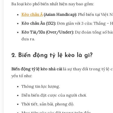
Ba loại kèo phổ biến nhất hiện nay bao gồm:
Kèo châu Á
(Asian Handicap):
Phổ biến tại Việt 
Kèo châu Âu (1X2):
Đơn giản với 3 cửa: Thắng – 
Kèo Tài/Xỉu (Over/Under):
Dự đoán tổng số bàn
đưa ra.
2. Biến động tỷ lệ kèo là gì?
Biến động tỷ lệ kèo nhà cái
là sự thay đổi trong tỷ lệ 
yếu tố như:
Thông tin lực lượng.
Diễn biến đặt cược của người chơi.
Thời tiết, sân bãi, phong độ.
Mục tiêu của các đội trong trận đấu.