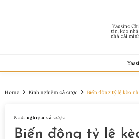
Skip
to
content
Yassine Chi
tín, kèo nhà
nhà cái min
Yass
Home
Kinh nghiệm cá cược
Biến động tỷ lệ kèo n
Kinh nghiệm cá cược
Biến động tỷ lệ kè