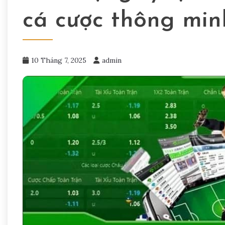
cá cược thông min
10 Tháng 7, 2025
admin