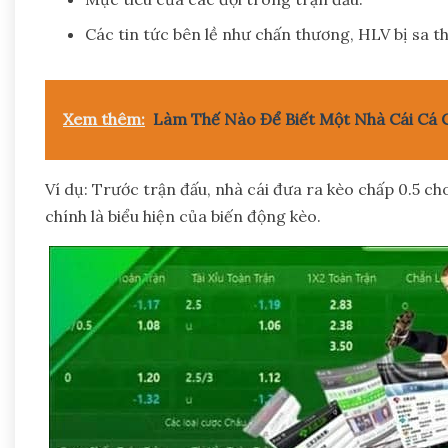
Các tin tức bên lề như chấn thương, HLV bị sa t
Xem thêm:
Làm Thế Nào Để Biết Một Nhà Cái Cá 
Ví dụ: Trước trận đấu, nhà cái đưa ra kèo chấp 0.5 cho
chính là biểu hiện của biến động kèo.