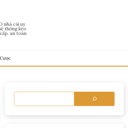
O nhà cái uy
 hệ thống kèo
cấp, an toàn
 Cược