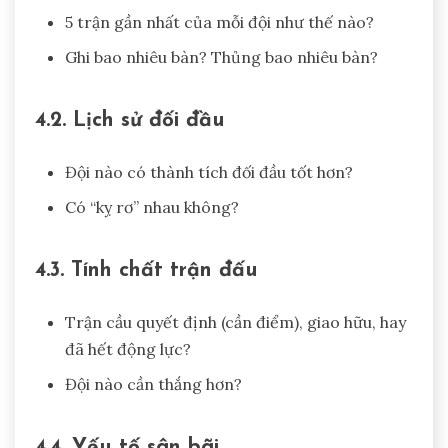
5 trận gần nhất của mỗi đội như thế nào?
Ghi bao nhiêu bàn? Thủng bao nhiêu bàn?
4.2. Lịch sử đối đầu
Đội nào có thành tích đối đầu tốt hơn?
Có “kỵ rơ” nhau không?
4.3. Tính chất trận đấu
Trận cầu quyết định (cần điểm), giao hữu, hay
đã hết động lực?
Đội nào cần thắng hơn?
4.4. Yếu tố sân bãi