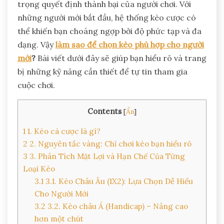
trọng quyết định thành bại của người chơi. Với
những người mới bắt đầu, hệ thống kèo cược có
thể khiến bạn choáng ngợp bởi độ phức tạp và đa
dạng. Vậy
làm sao để chọn kèo phù hợp cho người
mới
?
Bài viết dưới đây sẽ giúp bạn hiểu rõ và trang
bị những kỹ năng cần thiết để tự tin tham gia
cuộc chơi.
Contents
[
Ẩn
]
1
1. Kèo cá cược là gì?
2
2. Nguyên tắc vàng: Chỉ chơi kèo bạn hiểu rõ
3
3. Phân Tích Mặt Lợi và Hạn Chế Của Từng
Loại Kèo
3.1
3.1. Kèo Châu Âu (1X2): Lựa Chọn Dễ Hiểu
Cho Người Mới
3.2
3.2. Kèo châu Á (Handicap) – Nâng cao
hơn một chút