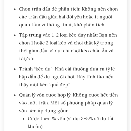
Chọn trận đấu dễ phân tích: Không nên chọn
các trận đấu giữa hai đội yếu hoặc ít người
quan tâm vì thông tin ít, khó phân tích.
Tập trung vào 1–2 loại kèo duy nhất: Bạn nên
chọn 1 hoặc 2 loại kèo và chơi thật kỹ trong
thời gian đầu, ví dụ: chỉ chơi kèo châu Âu và
tài/xỉu.
Tránh “kèo dụ”: Nhà cái thường đưa ra tỷ lệ
hấp dẫn để dụ người chơi. Hãy tỉnh táo nếu
thấy một kèo “quá đẹp”.
Quản lý vốn cược hợp lý: Không cược hết tiền
vào một trận. Một số phương pháp quản lý
vốn nên áp dụng gồm:
Cược theo % vốn (ví dụ: 3–5% số dư tài
khoản)