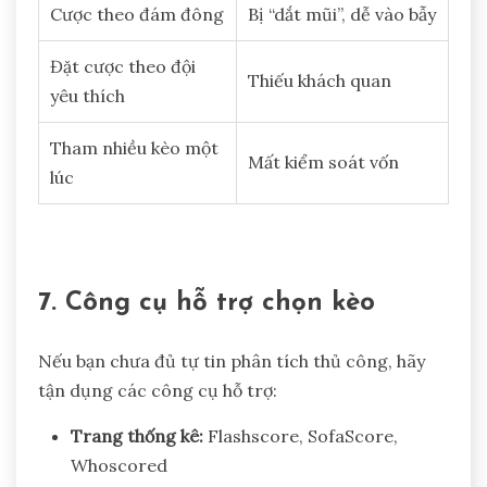
Cược theo đám đông
Bị “dắt mũi”, dễ vào bẫy
Đặt cược theo đội
Thiếu khách quan
yêu thích
Tham nhiều kèo một
Mất kiểm soát vốn
lúc
7. Công cụ hỗ trợ chọn kèo
Nếu bạn chưa đủ tự tin phân tích thủ công, hãy
tận dụng các công cụ hỗ trợ:
Trang thống kê:
Flashscore, SofaScore,
Whoscored