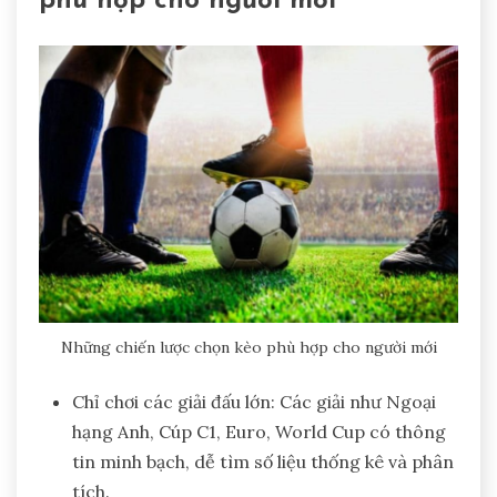
phù hợp cho người mới
Những chiến lược chọn kèo phù hợp cho người mới
Chỉ chơi các giải đấu lớn: Các giải như Ngoại
hạng Anh, Cúp C1, Euro, World Cup có thông
tin minh bạch, dễ tìm số liệu thống kê và phân
tích.