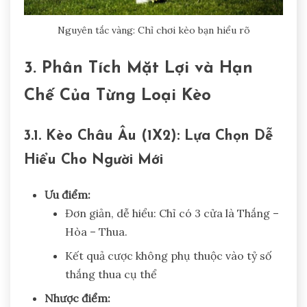
Nguyên tắc vàng: Chỉ chơi kèo bạn hiểu rõ
3. Phân Tích Mặt Lợi và Hạn
Chế Của Từng Loại Kèo
3.1. Kèo Châu Âu (1X2): Lựa Chọn Dễ
Hiểu Cho Người Mới
Ưu điểm:
Đơn giản, dễ hiểu: Chỉ có 3 cửa là Thắng –
Hòa – Thua.
Kết quả cược không phụ thuộc vào tỷ số
thắng thua cụ thể
Nhược điểm: