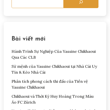
Bài viết mới
Hành Trình Sự Nghiệp Của Yassine Chikhaoui
Qua Các CLB
Sứ mệnh của Yassine Chikhaoui tại Nhà Cái Uy
Tín & Kèo Nhà Cái
Phân tích phong cách thi đấu của Tiền vệ
Yassine Chikhaoui
Chikhaoui và Thời Kỳ Huy Hoàng Trong Màu
Áo FC Zürich