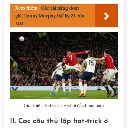
Xem thêm:
Các tài năng đoạt
giải Jimmy Murphy thế kỷ 21 của
MU
Giới thiệu: Hat-trick – Khởi đầu hoàn hảo?
II. Các cầu thủ lập hat‑trick ở