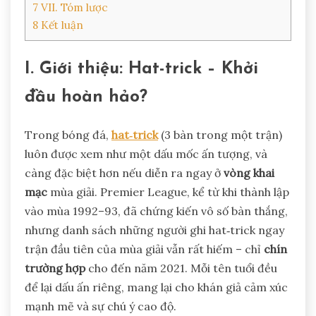
7
VII. Tóm lược
8
Kết luận
I. Giới thiệu: Hat-trick – Khởi
đầu hoàn hảo?
Trong bóng đá,
hat‑trick
(3 bàn trong một trận)
luôn được xem như một dấu mốc ấn tượng, và
càng đặc biệt hơn nếu diễn ra ngay ở
vòng khai
mạc
mùa giải. Premier League, kể từ khi thành lập
vào mùa 1992–93, đã chứng kiến vô số bàn thắng,
nhưng danh sách những người ghi hat‑trick ngay
trận đầu tiên của mùa giải vẫn rất hiếm – chỉ
chín
trường hợp
cho đến năm 2021. Mỗi tên tuổi đều
để lại dấu ấn riêng, mang lại cho khán giả cảm xúc
mạnh mẽ và sự chú ý cao độ.