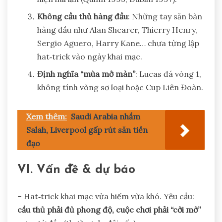
Không cầu thủ hàng đầu
: Những tay săn bàn
hàng đầu như Alan Shearer, Thierry Henry,
Sergio Aguero, Harry Kane… chưa từng lập
hat‑trick vào ngày khai mạc.
Định nghĩa “mùa mở màn”
: Lucas đá vòng 1,
không tính vòng sơ loại hoặc Cup Liên Đoàn.
Xem thêm:
Saudi Arabia nhắm
Salah, Liverpool gấp rút săn tiền
đạo
VI. Vấn đề & dự báo
– Hat‑trick khai mạc vừa hiếm vừa khó. Yêu cầu:
cầu thủ phải đủ phong độ, cuộc chơi phải “cởi mở”