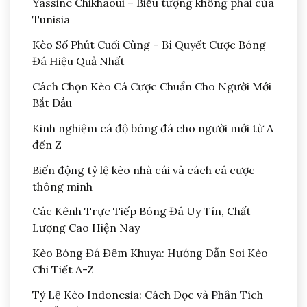
Yassine Chikhaoui – Biểu tượng không phai của
Tunisia
Kèo Số Phút Cuối Cùng – Bí Quyết Cược Bóng
Đá Hiệu Quả Nhất
Cách Chọn Kèo Cá Cược Chuẩn Cho Người Mới
Bắt Đầu
Kinh nghiệm cá độ bóng đá cho người mới từ A
đến Z
Biến động tỷ lệ kèo nhà cái và cách cá cược
thông minh
Các Kênh Trực Tiếp Bóng Đá Uy Tín, Chất
Lượng Cao Hiện Nay
Kèo Bóng Đá Đêm Khuya: Hướng Dẫn Soi Kèo
Chi Tiết A-Z
Tỷ Lệ Kèo Indonesia: Cách Đọc và Phân Tích