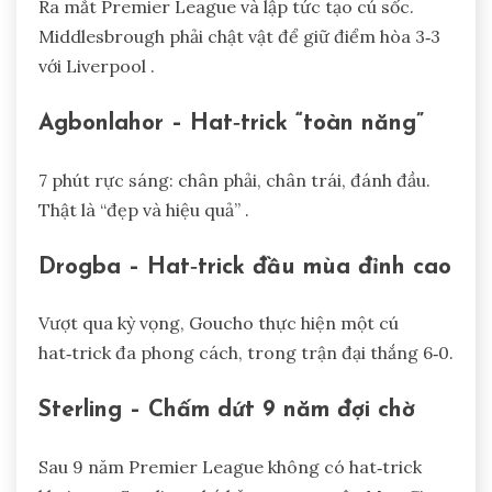
Ra mắt Premier League và lập tức tạo cú sốc.
Middlesbrough phải chật vật để giữ điểm hòa 3‑3
với Liverpool .
Agbonlahor – Hat‑trick “toàn năng”
7 phút rực sáng: chân phải, chân trái, đánh đầu.
Thật là “đẹp và hiệu quả” .
Drogba – Hat‑trick đầu mùa đỉnh cao
Vượt qua kỳ vọng, Goucho thực hiện một cú
hat‑trick đa phong cách, trong trận đại thắng 6‑0.
Sterling – Chấm dứt 9 năm đợi chờ
Sau 9 năm Premier League không có hat‑trick