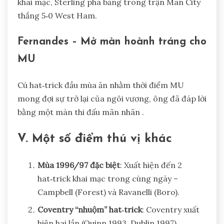
khai mạc, Sterling phá băng trong trận Man City
thắng 5‑0 West Ham.
Fernandes – Mở màn hoành tráng cho
MU
Cú hat‑trick đầu mùa ăn nhằm thời điểm MU
mong đợi sự trở lại của ngôi vương, ông đã đáp lời
bằng một màn thi đấu mãn nhãn .
V. Một số điểm thú vị khác
Mùa 1996/97 đặc biệt
: Xuất hiện đến 2
hat‑trick khai mạc trong cùng ngày –
Campbell (Forest) và Ravanelli (Boro).
Coventry “nhuộm” hat‑trick
: Coventry xuất
hiện hai lần (Quinn 1993, Dublin 1997).