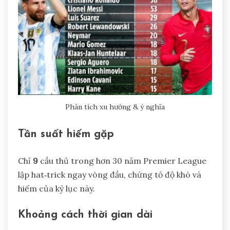
Phân tích xu hướng & ý nghĩa
Tần suất hiếm gặp
Chỉ
9
cầu thủ trong hơn 30 năm Premier League
lập hat‑trick ngay vòng đầu, chứng tỏ độ khó và
hiếm của kỷ lục này.
Khoảng cách thời gian dài