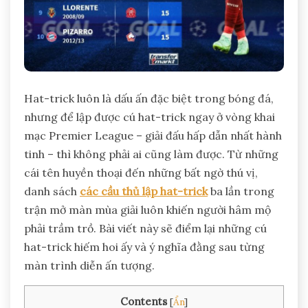
Hat-trick luôn là dấu ấn đặc biệt trong bóng đá,
nhưng để lập được cú hat-trick ngay ở vòng khai
mạc Premier League – giải đấu hấp dẫn nhất hành
tinh – thì không phải ai cũng làm được. Từ những
cái tên huyền thoại đến những bất ngờ thú vị,
danh sách
các cầu thủ lập hat-trick
ba lần trong
trận mở màn mùa giải luôn khiến người hâm mộ
phải trầm trồ. Bài viết này sẽ điểm lại những cú
hat-trick hiếm hoi ấy và ý nghĩa đằng sau từng
màn trình diễn ấn tượng.
Contents
[
Ẩn
]