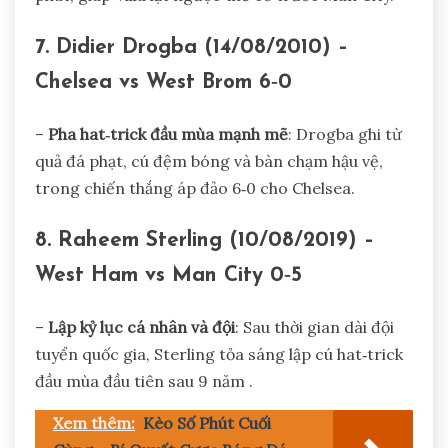
7. Didier Drogba (14/08/2010) –
Chelsea vs West Brom 6‑0
–
Pha hat‑trick đầu mùa mạnh mẽ
: Drogba ghi từ
quả đá phạt, cú đệm bóng và bàn chạm hậu vệ,
trong chiến thắng áp đảo 6‑0 cho Chelsea.
8. Raheem Sterling (10/08/2019) –
West Ham vs Man City 0‑5
–
Lập kỷ lục cá nhân và đội
: Sau thời gian dài đội
tuyển quốc gia, Sterling tỏa sáng lập cú hat‑trick
đầu mùa đầu tiên sau 9 năm .
Xem thêm:
Kèo Số Phút Cuối